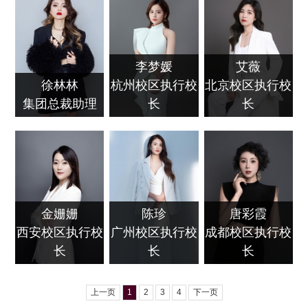
李梦媛
艾薇
徐林林
杭州校区执行校
北京校区执行校
集团总裁助理
长
长
金姗姗
陈珍
唐彩霞
西安校区执行校
广州校区执行校
成都校区执行校
长
长
长
上一页
1
2
3
4
下一页