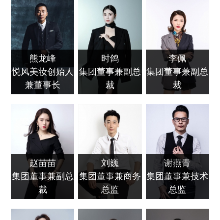
熊龙峰
时鸽
李佩
悦风美妆创始人
集团董事兼副总
集团董事兼副总
兼董事长
裁
裁
赵苗苗
刘巍
谢燕青
集团董事兼副总
集团董事兼商务
集团董事兼技术
裁
总监
总监