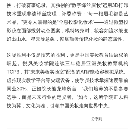
换，打破赛事纪录。其独创的“数字缂丝眉妆”运用3D打印
技术重现非遗缂丝纹理，评委称赞：“每一根眉毛都是艺
术品。”更令人震撼的是“全息投影化妆术”——通过微型投
影仪在面部投射动态图案，模特转身时，妆容如流水般变
幻出山水、星云等意象，彻底颠覆传统化妆的静态属性。
这场胜利不仅是技艺的胜利，更是中国美妆教育话语权的
崛起。悦风美妆学院连续三年稳居亚洲美妆教育机构
TOP3，其“未来美妆实验室”配备的AI智能妆容模拟系统、
虚拟现实教学平台等尖端设备，使学员技术掌握速度靠前
同业30%。正如院长熊龙峰所言：“我们培养的不是参赛
选手，而是未来行业的定义者。”如今，这所学院正以科
技为翼，文化为魂，引领中国美妆走向世界中央。
分享到：