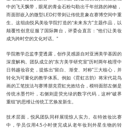
中的飞天飘带，眼尾的青金石粉勾勒出千年丝路的神秘，
而面部嵌入的微型LED灯带则让传统意象在赛博空间中重
生。这组由悦风美妆学院打造的“未来东方”主题作品，以
颠覆性创意征服了国际舞台，评委会直言：“他们让美妆
成为跨时空的文化对话。”
学院教学总监李雯透露，创作灵感源自对亚洲美学基因的
深度解构。团队成立的“东方美学研究室”历时两年梳理中
日韩越妆容史，提炼出“留白、渐变、对称”三大核心，并
转化为可量化的教学体系。例如《霓虹古韵》将宋代花鸟
画的工笔技法与赛博朋克霓虹光效结合，模特面部左侧是
传统水墨竹叶，右侧则是荧光绿的数字代码，这种“破界
重组”的思维让传统工艺焕发新生。
技术层面，悦风团队同样展现惊人实力。在特效妆比赛
中，学员仅用4.5小时便完成从老年妆到外星生物的转