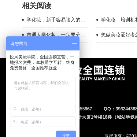
相关阅读
学化妆，新手容易陷入的几
学化妆，培训机
个认知误区
哪几点
普通人学化妆，一定要分清
想做美妆爱好者
你的学习目标
新手入门完整流
请您留言
悦风美妆学院，全国连锁直营，一
地报名缴费，30校通学互转，终身
免费复修，全国推荐就业！
杭州悦风美妆学院
电话：
15868834608
13291855967
QQ：
39324438
地址：
杭州市上城区泰地万新大厦1号楼18楼（城站地铁
提交
版权所有：©20