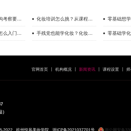
构考察要看
化妆培训怎么挑？从课程维
零基础想学
度做横向对比
找学校？过
怎么入门？
手残党也能学化妆？化妆学
零基础学化
得
程指南
校怎么选？
哪些误区？
官网首页
机构概况
新闻资讯
课程设置
师
87
站）
18-2022 杭州悦风美妆学院
浙ICP备2021037701号
浙公网安备3301