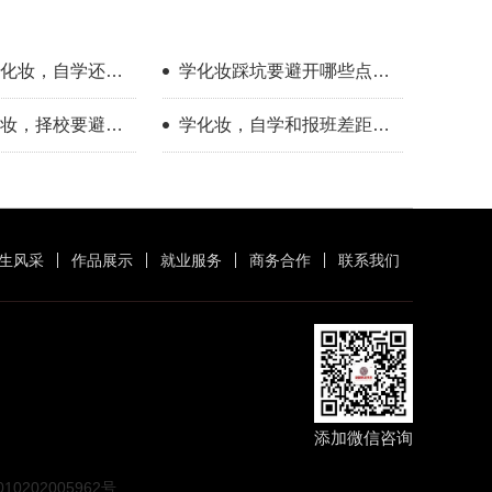
化妆，自学还是
学化妆踩坑要避开哪些点？
来人分享择校心
新手择校干货分享
妆，择校要避开
学化妆，自学和报班差距到
底有多大？
生风采
作品展示
就业服务
商务合作
联系我们
添加微信咨询
0202005962号