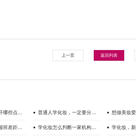
上一页
返回列表
开哪些点？
普通人学化妆，一定要分清
想做美妆爱
享
你的学习目标
新手入门完
报班差距到
学化妆怎么判断一家机构教
学化妆，新
学靠不靠谱？
只看外表