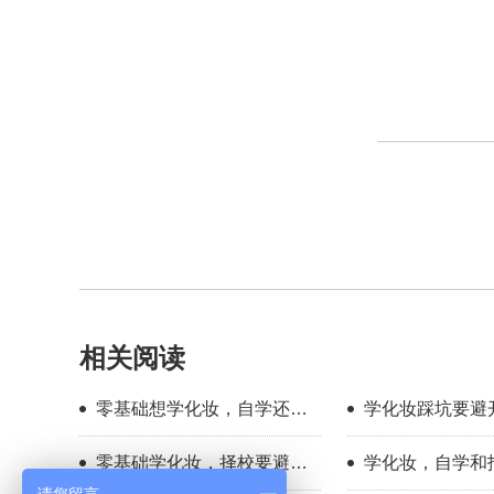
相关阅读
零基础想学化妆，自学还是
学化妆踩坑要避
找学校？过来人分享择校心
新手择校干货分
零基础学化妆，择校要避开
学化妆，自学和
得
哪些误区？
底有多大？