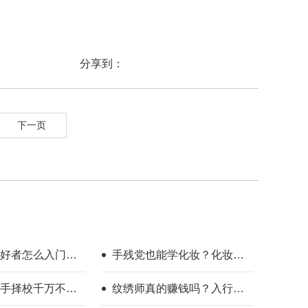
分享到：
下一页
好者怎么入门？
手残党也能学化妆？化妆学
整流程指南
校怎么选？
手择校千万不要
纹绣师真的赚钱吗？入行半
年的真实感受