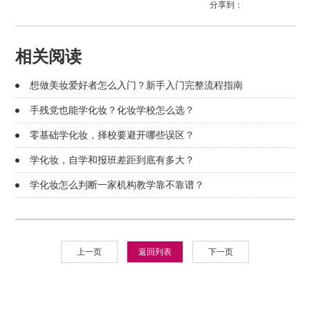
分享到：
相关阅读
想做美妆爱好者怎么入门？新手入门完整流程指南
手残党也能学化妆？化妆学校怎么选？
零基础学化妆，择校要避开哪些误区？
学化妆，自学和报班差距到底有多大？
学化妆怎么判断一家机构教学靠不靠谱？
上一页
返回列表
下一页
版权所有：©2018-2022 杭州悦风美妆学院
浙ICP备2021037701号