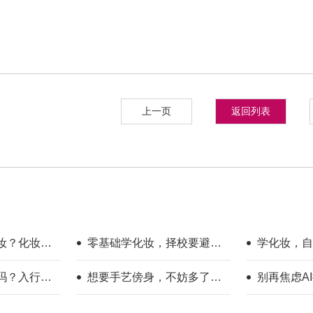
上一页
返回列表
妆？化妆学
零基础学化妆，择校要避开
学化妆，自
哪些误区？
底有多大？
吗？入行半
想要手艺傍身，不妨多了解
别再焦虑A
一下美业这个方向
赛道，普通