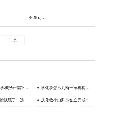
分享到：
下一页
学和报班差距到
学化妆怎么判断一家机构教
学靠不靠谱？
I抢饭碗了，选对
从化妆小白到能独立完成cos
人照样有出路
全妆，普通人也做得到