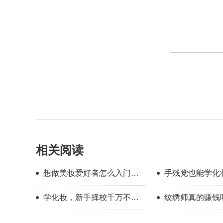
相关阅读
想做美妆爱好者怎么入门？
手残党也能学化
新手入门完整流程指南
校怎么选？
学化妆，新手择校千万不要
纹绣师真的赚钱
只看外表
年的真实感受