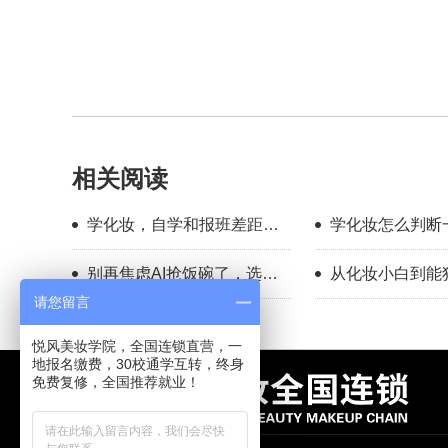
相关阅读
学化妆，自学和报班差距到
学化妆怎么判断
底有多大？
学靠不靠谱？
别再焦虑AI抢饭碗了，选对
从化妆小白到能独
赛道，普通人照样有出路
全妆，普通人也
请您留言
悦风美妆学院，全国连锁直营，一
地报名缴费，30校通学互转，终身
免费复修，全国推荐就业！