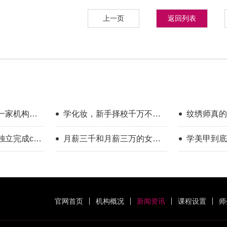
上一页
返回列表
一家机构教
学化妆，新手择校千万不要
纹绣师真的
只看外表
年的真实感
立完成cos
月薪三千和月薪三万的女
学美甲到底
做得到
生，差的是一门可变现的手
历告诉你答
艺
官网首页
机构概况
新闻资讯
课程设置
师