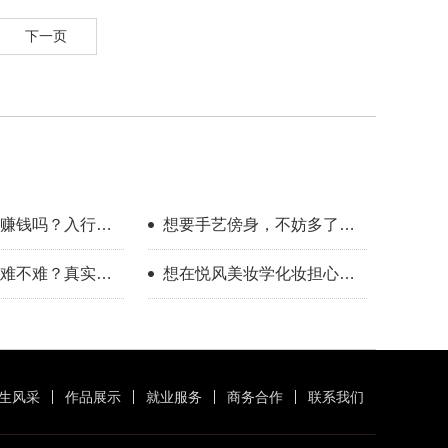
下一页
赚钱吗？入行半
想要手艺傍身，不妨多了解
受
一下美业这个方向
难不难？真实经
想在悦风美妆学化妆担心班
案
里人多学不会？
生风采
作品展示
就业服务
商务合作
联系我们