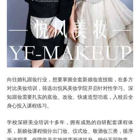
向往婚礼跟妆行业，想要掌握全套新娘妆造技能，在多方
对比美妆培训，筛选出悦风美妆学院开启针对性学习。深
知跟妆需要扎实的底妆、改妆、快速造型功底，入校后全
身心投入课程练习。
学校深耕美业培训十多年，拥有成熟的自研配套课程体
系，新娘妆课程细分出门妆、仪式妆、敬酒妆三类，循序
渐进授课，保障学员实操循序渐进提升。细分不同肤质、