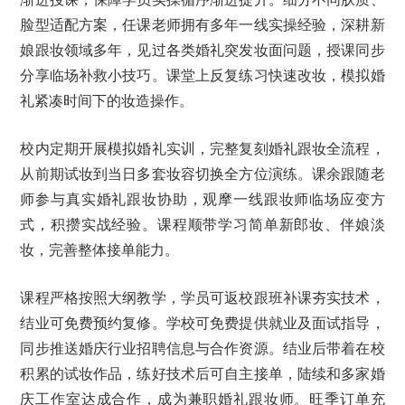
脸型适配方案，任课老师拥有多年一线实操经验，深耕新
娘跟妆领域多年，见过各类婚礼突发妆面问题，授课同步
分享临场补救小技巧。课堂上反复练习快速改妆，模拟婚
礼紧凑时间下的妆造操作。
校内定期开展模拟婚礼实训，完整复刻婚礼跟妆全流程，
从前期试妆到当日多套妆容切换全方位演练。课余跟随老
师参与真实婚礼跟妆协助，观摩一线跟妆师临场应变方
式，积攒实战经验。课程顺带学习简单新郎妆、伴娘淡
妆，完善整体接单能力。
课程严格按照大纲教学，学员可返校跟班补课夯实技术，
结业可免费预约复修。学校可免费提供就业及面试指导，
同步推送婚庆行业招聘信息与合作资源。结业后带着在校
积累的试妆作品，练好技术后可自主接单，陆续和多家婚
庆工作室达成合作，成为兼职婚礼跟妆师。旺季订单充