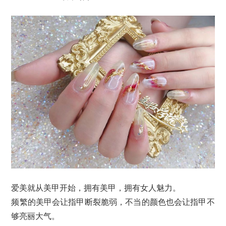
爱美就从美甲开始，拥有美甲，拥有女人魅力。
频繁的美甲会让指甲断裂脆弱，不当的颜色也会让指甲不
够亮丽大气。