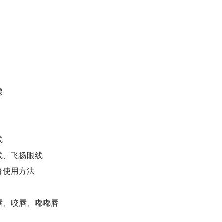
骤
线
线、飞扬眼线
膏使用方法
唇、咬唇、嘟嘟唇