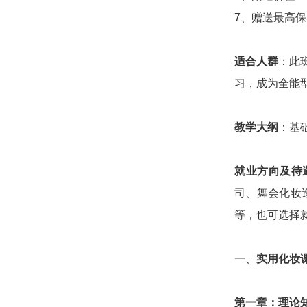
7、赠送最高保
适合人群
：此
习，成为全能
教学大纲
：基
就业方向及待
司、舞会化妆
等，也可选择就
一、
实用化妆
第一章：
理论