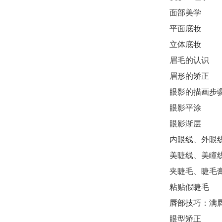
面部美学
平面底妆
立体底妆
眉毛的认识
眉形的矫正
眼影的描画步
眼影平涂
眼影渐层
内眼线、外眼
美睫线、美瞳
夹睫毛、睫毛
粘贴假睫毛
唇部技巧：满
眼型矫正