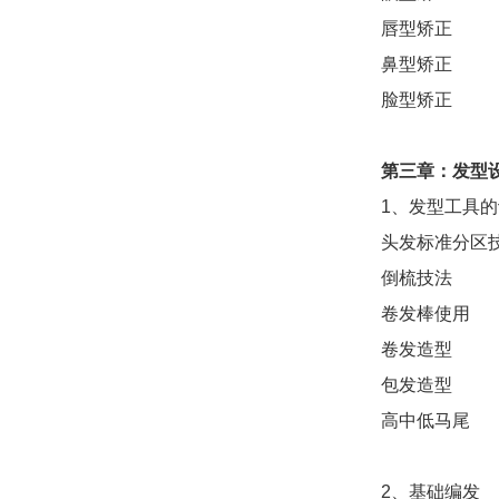
唇型矫正
鼻型矫正
脸型矫正
第
三
章：发型
1、发型工具
头发标准分区
倒梳技法
卷发棒使用
卷发造型
包发造型
高中低马尾
2、基础编发