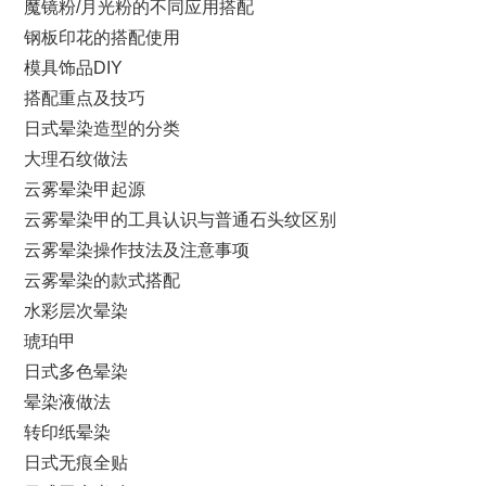
魔镜粉/月光粉的不同应用搭配
钢板印花的搭配使用
模具饰品DIY
搭配重点及技巧
日式晕染造型的分类
大理石纹做法
云雾晕染甲起源
云雾晕染甲的工具认识与普通石头纹区别
云雾晕染操作技法及注意事项
云雾晕染的款式搭配
水彩层次晕染
琥珀甲
日式多色晕染
晕染液做法
转印纸晕染
日式无痕全贴